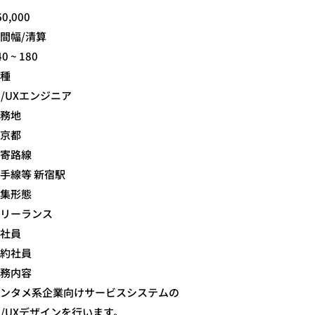
60,000
間幅/清算
40 ~ 180
種
I/UXエンジニア
務地
京都
寄路線
手線等 新宿駅
集形態
リーランス
社員
約社員
務内容
ンタメ系企業向けサービスシステムの
I/UXデザインを行います。