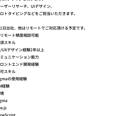
ーザーリサーチ、UIデザイン、
ロトタイピングなどをご担当いただきます。
1日出社、他はリモートでご対応頂ける予定です。
リモート頻度相談可能
須スキル
I/UXデザイン経験2年以上
ミュニケーション能力
ロントエンド開発経験
可スキル
igmaの使用経験
M経験
境
igma
e.js
peScript