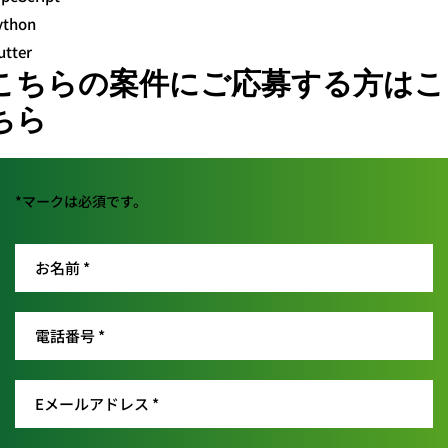
ython
utter
こちらの案件にご応募する方はこ
ちら
*マークは必須です。