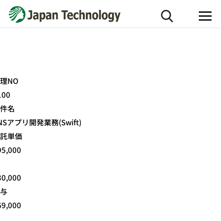
理NO
100
件名
NSアプリ開発業務(Swift)
託単価
95,000
30,000
与
69,000