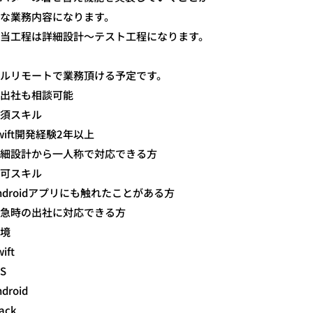
な業務内容になります。
当工程は詳細設計～テスト工程になります。
ルリモートで業務頂ける予定です。
出社も相談可能
須スキル
wift開発経験2年以上
細設計から一人称で対応できる方
可スキル
ndroidアプリにも触れたことがある方
急時の出社に対応できる方
境
ift
OS
ndroid
lack