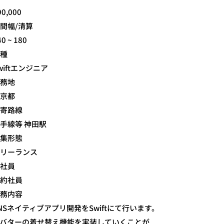
90,000
間幅/清算
40 ~ 180
種
wiftエンジニア
務地
京都
寄路線
手線等 神田駅
集形態
リーランス
社員
約社員
務内容
NSネイティブアプリ開発をSwiftにて行います。
バターの着せ替え機能を実装していくことが