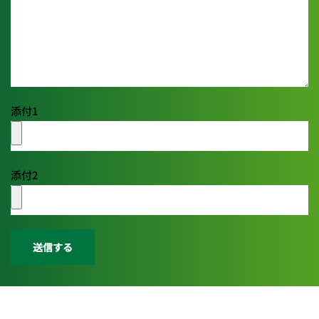
添付1
添付2
送信する