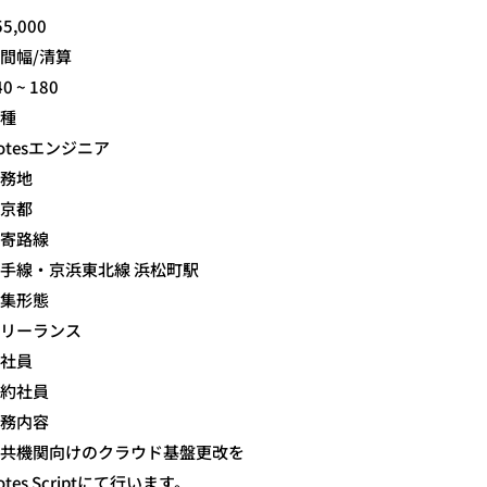
55,000
間幅/清算
40 ~ 180
種
otesエンジニア
務地
京都
寄路線
手線・京浜東北線 浜松町駅
集形態
リーランス
社員
約社員
務内容
共機関向けのクラウド基盤更改を
otes Scriptにて行います。