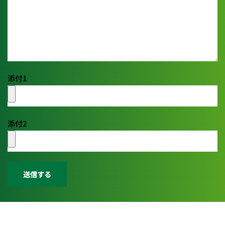
添付1
添付2
送信する