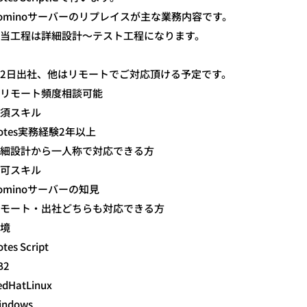
ominoサーバーのリプレイスが主な業務内容です。
当工程は詳細設計～テスト工程になります。
2日出社、他はリモートでご対応頂ける予定です。
リモート頻度相談可能
須スキル
otes実務経験2年以上
細設計から一人称で対応できる方
可スキル
ominoサーバーの知見
モート・出社どちらも対応できる方
境
tes Script
B2
edHatLinux
indows