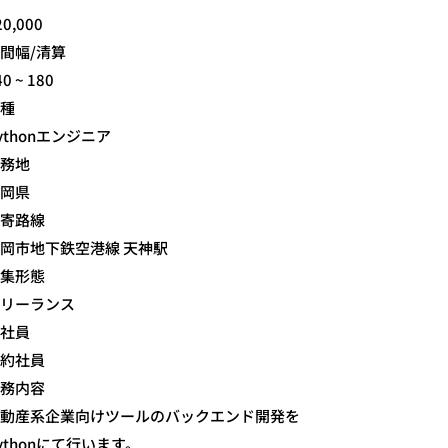
20,000
間幅/清算
40 ~ 180
種
ythonエンジニア
務地
岡県
寄路線
岡市地下鉄空港線 天神駅
集形態
リーランス
社員
約社員
務内容
動産系企業向けツールのバックエンド開発を
ythonにて行います。