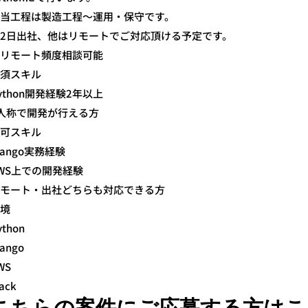
当工程は製造工程～運用・保守です。
2日出社、他はリモートでご対応頂ける予定です。
リモート頻度相談可能
須スキル
ython開発経験2年以上
人称で開発が行える方
可スキル
jango実務経験
WS上での開発経験
モート・出社どちらも対応できる方
境
ython
jango
WS
lack
こちらの案件にご応募する方はこ