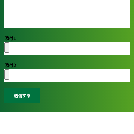
添付1
添付2
送信する