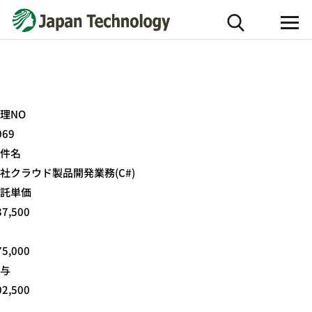
理NO
069
件名
社クラウド製品開発業務(C#)
託単価
37,500
75,000
与
02,500