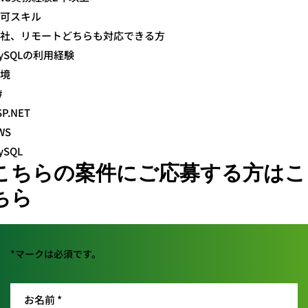
可スキル
社、リモートどちらも対応できる方
ySQLの利用経験
境
#
SP.NET
WS
ySQL
こちらの案件にご応募する方はこ
ちら
*マークは必須です。