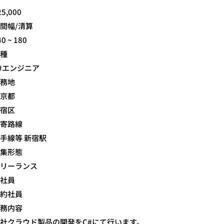
25,000
間幅/清算
40 ~ 180
種
#エンジニア
務地
京都
宿区
寄路線
手線等 新宿駅
集形態
リーランス
社員
約社員
務内容
社クラウド製品の開発をC#にて行います。