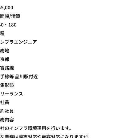
55,000
間幅/清算
40 ~ 180
種
ンフラエンジニア
務地
京都
寄路線
手線等 品川駅付近
集形態
リーランス
社員
約社員
務内容
社のインフラ環境運用を行います。
な業務は障害対応や顧客対応になりますが、