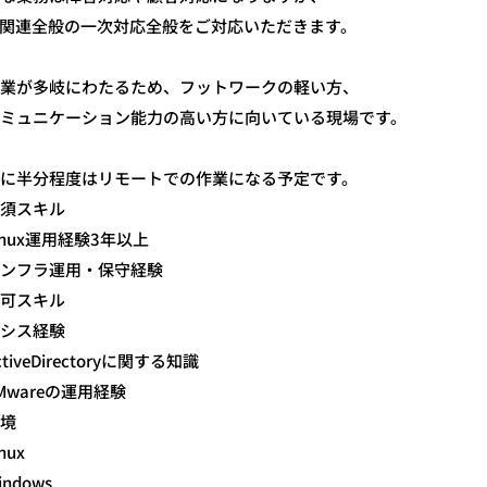
T関連全般の一次対応全般をご対応いただきます。
業が多岐にわたるため、フットワークの軽い方、
ミュニケーション能力の高い方に向いている現場です。
に半分程度はリモートでの作業になる予定です。
須スキル
inux運用経験3年以上
ンフラ運用・保守経験
可スキル
シス経験
ctiveDirectoryに関する知識
Mwareの運用経験
境
inux
indows