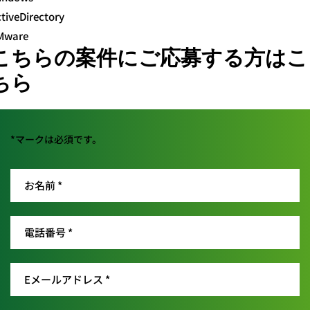
tiveDirectory
Mware
こちらの案件にご応募する方はこ
ちら
*マークは必須です。