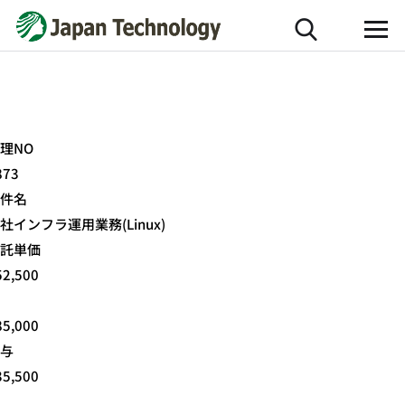
理NO
873
件名
社インフラ運用業務(Linux)
託単価
52,500
85,000
与
35,500