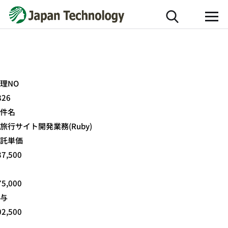
理NO
826
件名
旅行サイト開発業務(Ruby)
託単価
37,500
75,000
与
02,500