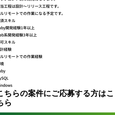
当工程は設計～リリース工程です。
ルリモートでの作業になる予定です。
須スキル
uby開発経験1年以上
eb系開発経験3年以上
可スキル
計経験
ルリモートでの作業経験
境
uby
ySQL
indows
こちらの案件にご応募する方はこ
ちら